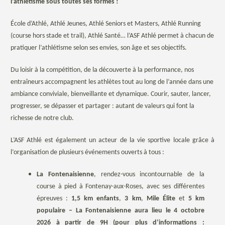
l’athlétisme sous toutes ses formes !
École d’Athlé, Athlé Jeunes, Athlé Seniors et Masters, Athlé Running
(course hors stade et trail), Athlé Santé… l’ASF Athlé permet à chacun de
pratiquer l’athlétisme selon ses envies, son âge et ses objectifs.
Du loisir à la compétition, de la découverte à la performance, nos
entraîneurs accompagnent les athlètes tout au long de l’année dans une
ambiance conviviale, bienveillante et dynamique. Courir, sauter, lancer,
progresser, se dépasser et partager : autant de valeurs qui font la
richesse de notre club.
L’ASF Athlé est également un acteur de la vie sportive locale grâce à
l’organisation de plusieurs événements ouverts à tous :
La Fontenaisienne
, rendez-vous incontournable de la
course à pied à Fontenay-aux-Roses, avec ses différentes
épreuves :
1,5 km enfants
,
3 km
,
Mile Élite
et
5 km
populaire – La Fontenaisienne aura lieu le 4 octobre
2026 à partir de 9H (pour plus d’informations :