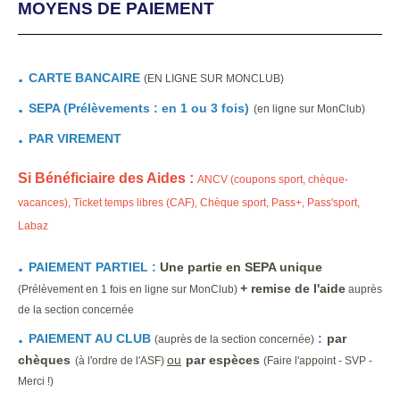
MOYENS DE PAIEMENT
.
CARTE BANCAIRE
(EN LIGNE SUR MONCLUB)
.
SEPA (Prélèvements : en 1 ou 3 fois)
(en ligne sur MonClub)
.
PAR VIREMENT
Si Bénéficiaire des Aides :
ANCV (coupons sport, chèque-
vacances), Ticket temps libres (CAF), Chèque sport, Pass+, Pass'sport,
Labaz
.
PAIEMENT PARTIEL :
U
ne partie en SEPA unique
+ remise de l'aide
(P
rélèvement en 1 fois en ligne sur MonClub)
auprès
de la section concernée
.
PAIEMENT AU CLUB
:
par
(auprès de la section concernée)
chèques
ou
par espèces
(à l'ordre de l'ASF)
(Faire l'appoint - SVP -
Merci !)