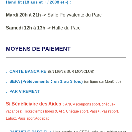
Hand fit (18 ans et + / 2008 et -) :
Mardi 20h à 21h
-> Salle Polyvalente du Parc
Samedi 12h à 13h
-> Halle du Parc
MOYENS DE PAIEMENT
.
CARTE BANCAIRE
(EN LIGNE SUR MONCLUB)
.
:
SEPA (Prélèvements
en 1 ou 3 fois)
(en ligne sur MonClub)
.
PAR VIREMENT
Si Bénéficiaire des Aides
:
ANCV (coupons sport, chèque-
vacances), Ticket temps libres (CAF), Chèque sport, Pass+, Pass'sport,
Labaz, Pass’sport Agospap
.
PAIEMENT PARTIEL :
Une partie en SEPA unique