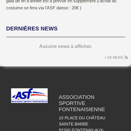
gala de fin d'année est à prévoir en supplément (l'achat du
costume se fera via l'ASF danse : 20€ )
DERNIÈRES NEWS
Aucune news à afficher.
+ DE NEWS
ASSOCIATION
SPORTIVE
FONTENAISIENNE
10 PLACE DU CHÂTEAU
SAINTE-BARBE
92260
FONTENAY-AUX-